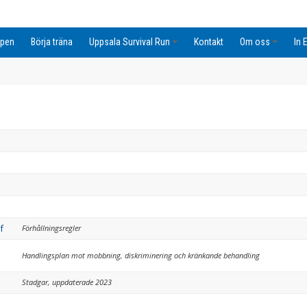
pen
Börja träna
Uppsala Survival Run
Kontakt
Om oss
In 
f
Förhållningsregler
Handlingsplan mot mobbning, diskriminering och kränkande behandling
Stadgar, uppdaterade 2023